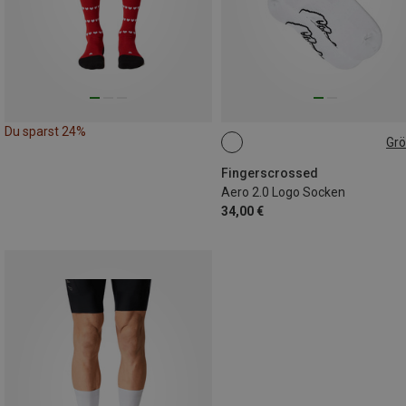
Du sparst 24%
Gr
45|46|47
Fingerscrossed
Aero 2.0 Logo Socken
34,00 €