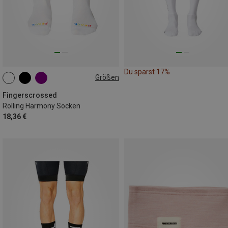
Du sparst 17%
Größen
35|36|37|38
39|40|41|42
43|44|45|46
Fingerscrossed
Rolling Harmony Socken
18,36 €