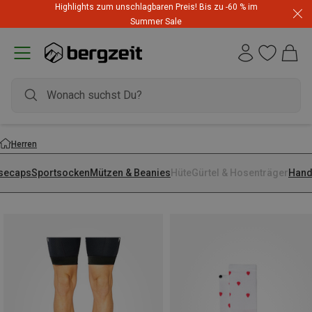
Highlights zum unschlagbaren Preis! Bis zu -60 % im
Summer Sale
Herren
secaps
Sportsocken
Mützen & Beanies
Hüte
Gürtel & Hosenträger
Hand