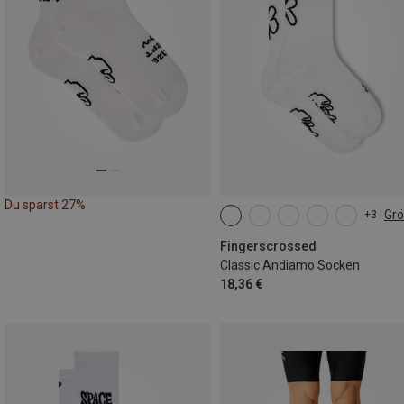
Du sparst 27%
Gr
+3
35|36|37|38
39|40|41|42
43|44|45|46
Fingerscrossed
Classic Andiamo Socken
18,36 €