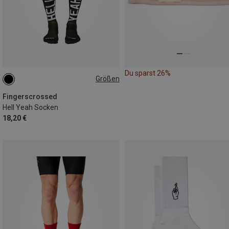
Du sparst 26%
Größen
35|36|37|38
39|40|41|42
43|44|45|46
47|48|49|50
Fingerscrossed
Hell Yeah Socken
18,20 €