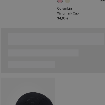
Gr
ONE SIZE
Columbia
Wingmark Cap
34,95 €