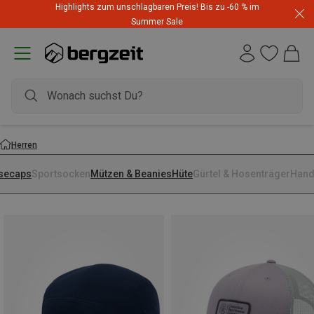
Highlights zum unschlagbaren Preis! Bis zu -60 % im
Summer Sale
Herren
secaps
Sportsocken
Mützen & Beanies
Hüte
Gürtel & Hosenträger
Hand