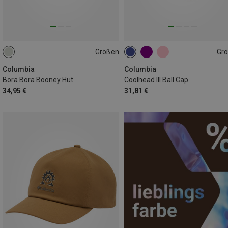
Größen
Gr
ONE SIZE
ONE SIZE
Columbia
Columbia
Bora Bora Booney Hut
Coolhead III Ball Cap
34,95 €
31,81 €