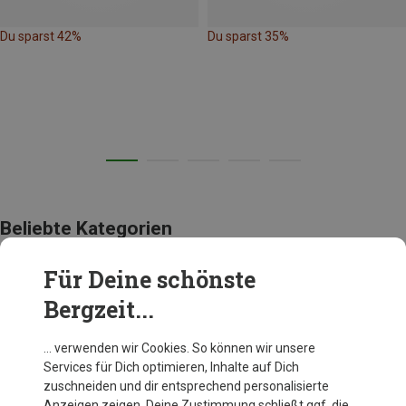
Du sparst 42%
Du sparst 35%
Beliebte Kategorien
Für Deine schönste
BEKLEIDUNG
Bergzeit...
… verwenden wir Cookies. So können wir unsere
Services für Dich optimieren, Inhalte auf Dich
zuschneiden und dir entsprechend personalisierte
Anzeigen zeigen. Deine Zustimmung schließt ggf. die