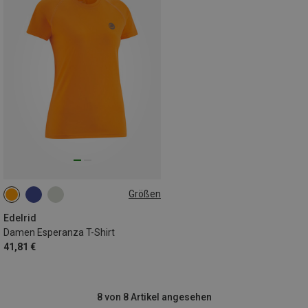
Größen
XS
S
M
L
XL
Edelrid
Damen Esperanza T-Shirt
41,81 €
8 von 8 Artikel angesehen