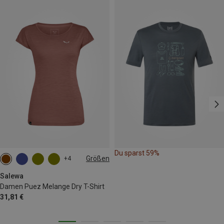
Du sparst 59%
Größen
+4
XS
S
M
L
XL
XXL
Salewa
Damen Puez Melange Dry T-Shirt
31,81 €