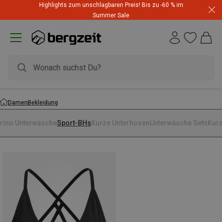
Highlights zum unschlagbaren Preis! Bis zu -60 % im
Summer Sale
Damen
Bekleidung
rino Unterwäsche
Sport-BHs
Kurze Unterhosen
Unterwäsche Sets
Kur