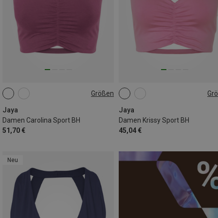
Größen
Gr
S
M
L
S
M
L
Jaya
Jaya
Damen Carolina Sport BH
Damen Krissy Sport BH
51,70 €
45,04 €
Neu