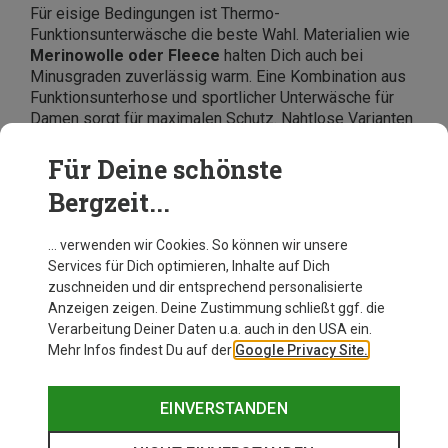
Für eisige Bedingungen ist Thermo-
Funktionsunterwäsche die beste Wahl. Materialien wie
Merinowolle oder Fleece
halten Dich auch bei
Minusgraden zuverlässig warm. Eine Kombination aus
Funktionsunterhose und sportlicher Unterwäsche für
Damen sorgt für maximalen Schutz. Nahtlose Varianten
sind besonders praktisch, da sie Bewegungsfreiheit
bieten und Druckstellen vermeiden. Im
Online-Shop
Für Deine schönste
von Bergzeit
findest Du eine große Auswahl an
Bergzeit...
Funktionsunterwäsche für Damen, die genau auf Deine
Bedürfnisse zugeschnitten sind.
… verwenden wir Cookies. So können wir unsere
Services für Dich optimieren, Inhalte auf Dich
zuschneiden und dir entsprechend personalisierte
Anzeigen zeigen. Deine Zustimmung schließt ggf. die
Verarbeitung Deiner Daten u.a. auch in den USA ein.
Mehr Infos findest Du auf der
Google Privacy Site.
EINVERSTANDEN