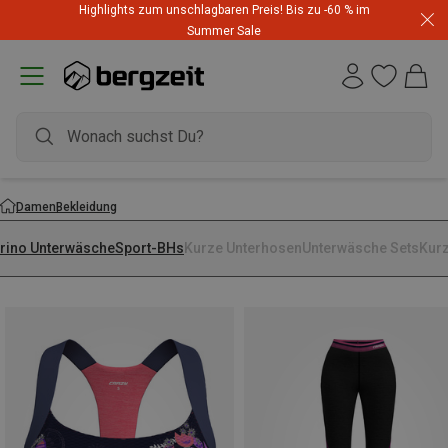
Highlights zum unschlagbaren Preis! Bis zu -60 % im
Summer Sale
Damen
Bekleidung
rino Unterwäsche
Sport-BHs
Kurze Unterhosen
Unterwäsche Sets
Kur