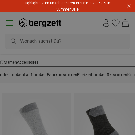
Highlights zum unschlagbaren Preis! Bis zu -60 % im
Summer Sale
Damen
Accessoires
ndersocken
Laufsocken
Fahrradsocken
Freizeitsocken
Skisocken
Kom