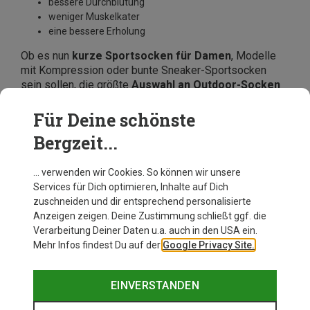
bessere Durchblutung
weniger Muskelkater
eine bessere Erholung
Ob es nun
kurze Sportsocken für Damen
, Modelle
mit Kompression oder bunte Sneaker-Sportsocken
sein sollen, die größte
Auswahl an Outdoor-Socken
für Frauen findest Du online
bei Bergzeit
. Ob
Wandersocken, Fahrradsocken, Laufsocken oder
Für Deine schönste
Skisocken, entdecke funktionale Modelle von beliebten
Bergzeit...
Marken wie
Dynafit, Maloja oder Odlo
. Jetzt
bestellen und sparen.
… verwenden wir Cookies. So können wir unsere
Services für Dich optimieren, Inhalte auf Dich
zuschneiden und dir entsprechend personalisierte
Anzeigen zeigen. Deine Zustimmung schließt ggf. die
Verarbeitung Deiner Daten u.a. auch in den USA ein.
Mehr Infos findest Du auf der
Google Privacy Site.
EINVERSTANDEN