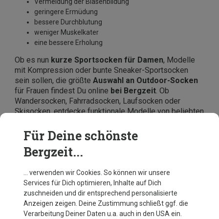
Vermeidung der Blasenbildung
geringere Ermüdung
bessere Durchblutung
weniger Muskelkater
eine bessere Erholung
Ob es nun
kurze Sportsocken für Damen
, Modelle
mit Kompression oder bunte Sneaker-Sportsocken
sein sollen, die größte
Auswahl an Outdoor-Socken
für Frauen findest Du online
bei Bergzeit
. Ob
Wandersocken, Fahrradsocken, Laufsocken oder
Skisocken, entdecke funktionale Modelle von beliebten
Marken wie
Dynafit, Maloja oder Odlo
. Jetzt
bestellen und sparen.
Für Deine schönste
Bergzeit...
… verwenden wir Cookies. So können wir unsere
Services für Dich optimieren, Inhalte auf Dich
zuschneiden und dir entsprechend personalisierte
Anzeigen zeigen. Deine Zustimmung schließt ggf. die
Verarbeitung Deiner Daten u.a. auch in den USA ein.