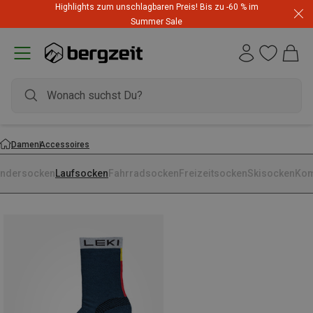
Highlights zum unschlagbaren Preis! Bis zu -60 % im
Summer Sale
Damen
Accessoires
ndersocken
Laufsocken
Fahrradsocken
Freizeitsocken
Skisocken
Kom