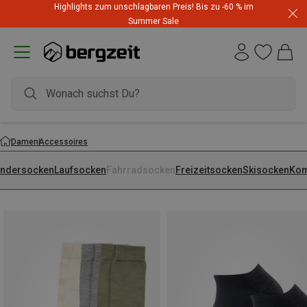
Highlights zum unschlagbaren Preis! Bis zu -60 % im
Summer Sale
Damen
Accessoires
ndersocken
Laufsocken
Fahrradsocken
Freizeitsocken
Skisocken
Kom