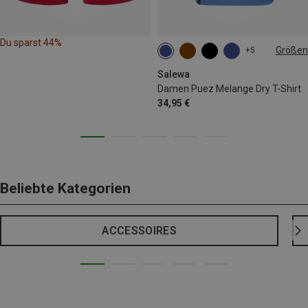
Du sparst 44%
Größen
+5
XS
S
M
L
Salewa
Damen Puez Melange Dry T-Shirt
34,95 €
Beliebte Kategorien
ACCESSOIRES