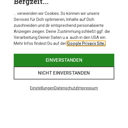
Bergzeit...
Marken wie
Dynafit, Maloja oder Odlo
. Jetzt
bestellen und sparen.
… verwenden wir Cookies. So können wir unsere
Services für Dich optimieren, Inhalte auf Dich
zuschneiden und dir entsprechend personalisierte
Anzeigen zeigen. Deine Zustimmung schließt ggf. die
Verarbeitung Deiner Daten u.a. auch in den USA ein.
Mehr Infos findest Du auf der
Google Privacy Site.
EINVERSTANDEN
NICHT EINVERSTANDEN
Einstellungen
Datenschutz
Impressum