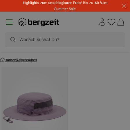
Highlights zum unschlagbaren Preis! Bis zu -60 % im
Summer Sale
Damen
Accessoires