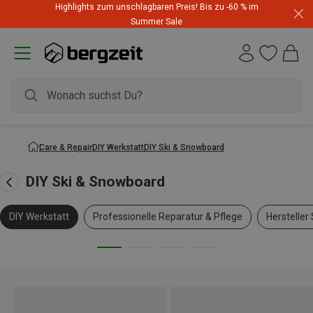
Highlights zum unschlagbaren Preis! Bis zu -60 % im
Summer Sale
Care & Repair
DIY Werkstatt
DIY Ski & Snowboard
DIY Ski & Snowboard
DIY Werkstatt
Professionelle Reparatur & Pflege
Hersteller