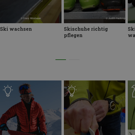
Ski wachsen
Skischuhe richtig
Sk
pflegen
wa