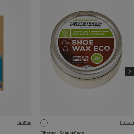
Größen
Größen
100ML
Fibertec | Schuhpflege