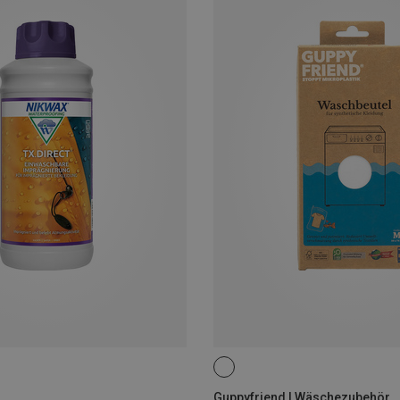
ONE SIZE
Guppyfriend | Wäschezubehör