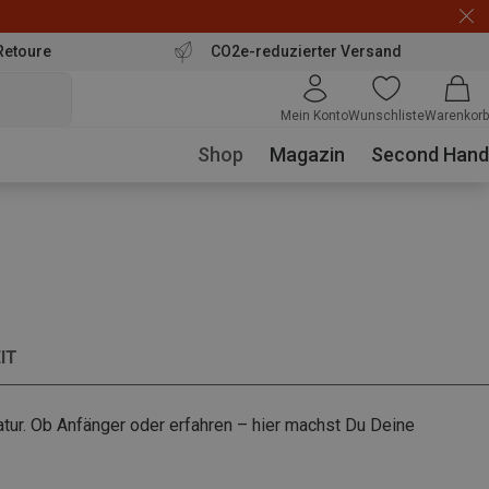
Retoure
CO2e-reduzierter Versand
Mein Konto
Wunschliste
Warenkorb
Shop
Magazin
Second Hand
IT
atur. Ob Anfänger oder erfahren – hier machst Du Deine