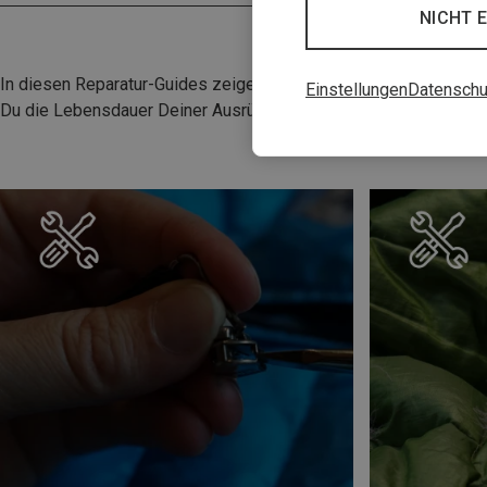
NICHT 
In diesen Reparatur-Guides zeigen wir Dir, wie Du Deine Outdo
Einstellungen
Datenschu
Du die Lebensdauer Deiner Ausrüstung und bist schnell wieder b