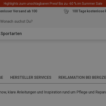
Highlights zum unschlagbaren Preis! Bis zu -60 % im Summer Sale
enloser Versand ab 100
100 Tage kostenlose 
o
Sportarten
GE
HERSTELLER SERVICES
REKLAMATION BEI BERGZE
how, klare Anleitungen und Inspiration rund um Pflege und Repar