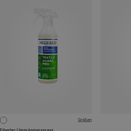
Größen
500ML
Fibertec | Imprägniersprays