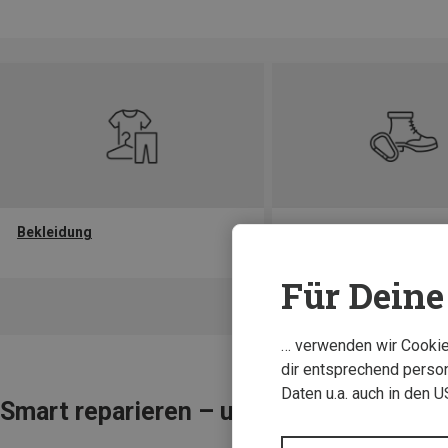
Bekleidung
Schuhe & Accessoires
Für Deine 
… verwenden wir Cookies
dir entsprechend person
Daten u.a. auch in den 
Smart reparieren – unsere Reparatur‑G