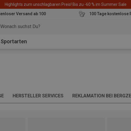
Highlights zum unschlagbaren Preis! Bis zu -60 % im Summer Sale
enloser Versand ab 100
100 Tage kostenlose 
o
Sportarten
GE
HERSTELLER SERVICES
REKLAMATION BEI BERGZE