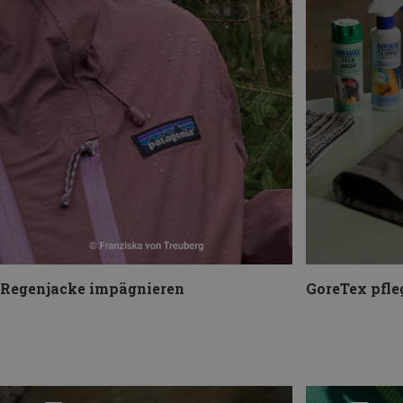
Regenjacke impägnieren
GoreTex pfle