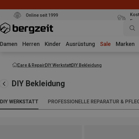
Kost
Online seit 1999
Eur
Damen
Herren
Kinder
Ausrüstung
Sale
Marken
Care & Repair
DIY Werkstatt
DIY Bekleidung
DIY Bekleidung
DIY WERKSTATT
PROFESSIONELLE REPARATUR & PFLE