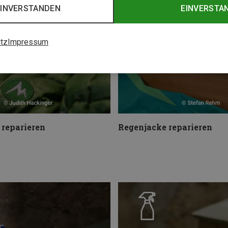
EINVERSTANDEN
EINVERSTA
tz
Impressum
reparieren
Regenjacke reparieren