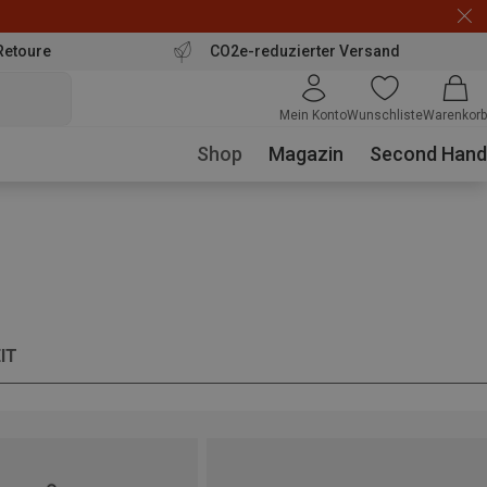
Retoure
CO2e-reduzierter Versand
Mein Konto
Wunschliste
Warenkorb
Shop
Magazin
Second Hand
IT