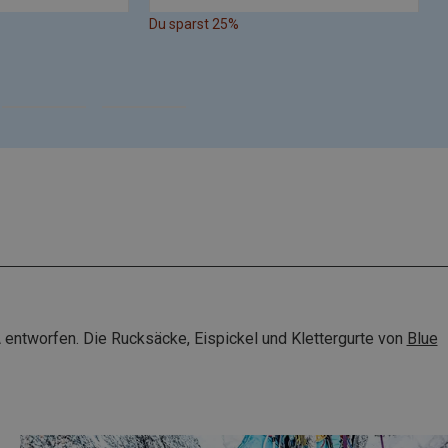
Du sparst 25%
D
 entworfen. Die Rucksäcke, Eispickel und Klettergurte von
Blue