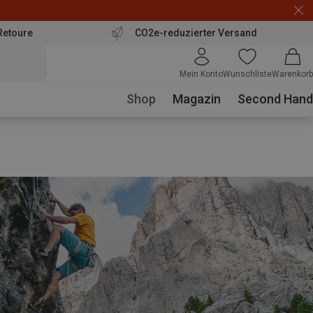
Retoure
CO2e-reduzierter Versand
Mein Konto
Wunschliste
Warenkorb
Shop
Magazin
Second Hand