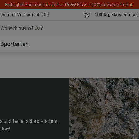
Highlights zum unschlagbaren Preis! Bis zu -60 % im Summer Sale
enloser Versand ab 100
100 Tage kostenlose 
o
Sportarten
s und technisches Klettern.
 Ice!