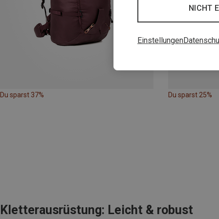
NICHT 
Einstellungen
Datenschu
Du sparst 37%
Du sparst 25%
Kletterausrüstung: Leicht & robust