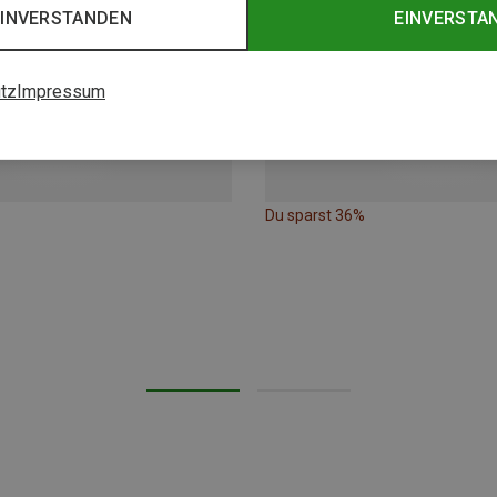
EINVERSTANDEN
EINVERSTA
tz
Impressum
Du sparst 36%