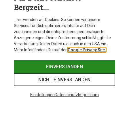
Bergzeit...
… verwenden wir Cookies. So können wir unsere
Services für Dich optimieren, Inhalte auf Dich
Du bist auf der Suche nach mehr Ballop? Dann
zuschneiden und dir entsprechend personalisierte
schau im Markenshop vorbei!
Anzeigen zeigen. Deine Zustimmung schließt ggf. die
Verarbeitung Deiner Daten u.a. auch in den USA ein.
Mehr Infos findest Du auf der
Google Privacy Site.
LASS DICH INSPIRIEREN
EINVERSTANDEN
NICHT EINVERSTANDEN
Beliebte Produkte von Ballop
Einstellungen
Datenschutz
Impressum