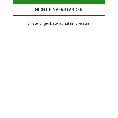
NICHT EINVERSTANDEN
Einstellungen
Datenschutz
Impressum
Du sparst 39%
Du sparst 39%