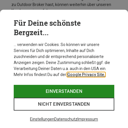
zu Outdoor Broker hast, können weiterhin über unseren
Kundenservice erfolgen
Damit Du in Zukunft keine Angebote mehr verpasst, melde dich am
Für Deine schönste
besten direkt für unseren Bergzeit Newsletter an!
Bergzeit...
… verwenden wir Cookies. So können wir unsere
Services für Dich optimieren, Inhalte auf Dich
zuschneiden und dir entsprechend personalisierte
Anzeigen zeigen. Deine Zustimmung schließt ggf. die
Verarbeitung Deiner Daten u.a. auch in den USA ein.
Mehr Infos findest Du auf der
Google Privacy Site.
EINVERSTANDEN
NICHT EINVERSTANDEN
Jetzt aktuelle Schnäppchen erkunden!
Einstellungen
Datenschutz
Impressum