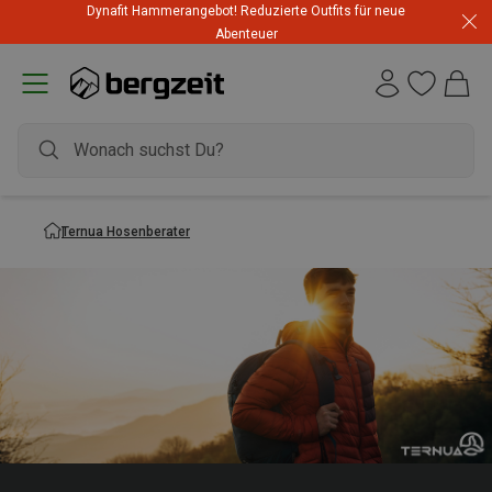
Dynafit Hammerangebot! Reduzierte Outfits für neue
Abenteuer
Ternua Hosenberater