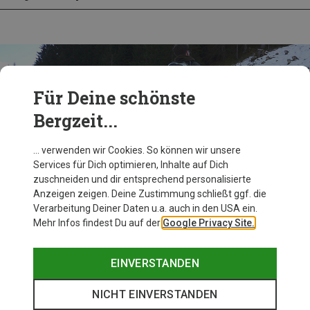
Für Deine schönste
Bergzeit...
… verwenden wir Cookies. So können wir unsere
Services für Dich optimieren, Inhalte auf Dich
zuschneiden und dir entsprechend personalisierte
Im Test: Muztagh Softshellhose von Ternua
Anzeigen zeigen. Deine Zustimmung schließt ggf. die
Verarbeitung Deiner Daten u.a. auch in den USA ein.
Mehr Infos findest Du auf der
Google Privacy Site.
ZUM TESTBERICHT
EINVERSTANDEN
NICHT EINVERSTANDEN
Herren Produkte von Ternua