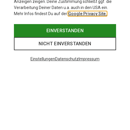
Anzeigen zeigen. Deine Zustimmung schließt ggf. die
Durch die feine Verbindung der Materialien entsteht eine extrem
Verarbeitung Deiner Daten u.a. auch in den USA ein.
weiche Oberfläche. Diese kratzt nicht und bietet höchsten,
Mehr Infos findest Du auf der
Google Privacy Site.
natürlichen Tragekomfort.
Merinowolle ist temperaturregulierend: sie kühlt bei Hitze sowie
gesteigerter Aktivität und wärmt bei Kälte oder in Pausen.
EINVERSTANDEN
NICHT EINVERSTANDEN
Einstellungen
Datenschutz
Impressum
Du bist auf der Suche nach mehr? Dann schau im
Markenshop vorbei!