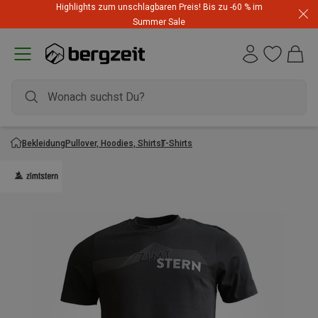
Highlights zum unschlagbaren Preis! Bis zu -60 % im
Summer Sale
Bekleidung
Pullover, Hoodies, Shirts
T-Shirts