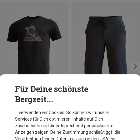
Für Deine schönste
Bergzeit...
Du sparst 31%
Größen
L
XL
Zimtstern
… verwenden wir Cookies. So können wir unsere
Herren Spherez T-Shirt
Services für Dich optimieren, Inhalte auf Dich
34,95 €
zuschneiden und dir entsprechend personalisierte
Anzeigen zeigen. Deine Zustimmung schließt ggf. die
Verarbeitung Deiner Daten u.a. auch in den USA ein.