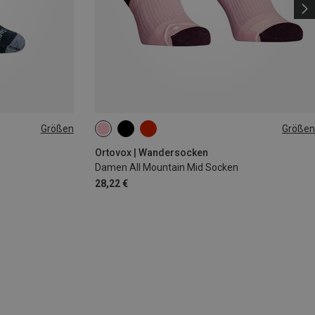
Größen
Größen
35|36|37|38
39|40|41
42|43|44
Ortovox | Wandersocken
Damen All Mountain Mid Socken
28,22 €