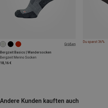
Du sparst 36%
Größen
36|37|38
39|40|41
42|43|44
45|46|47
Bergzeit Basics | Wandersocken
Bergzeit Merino Socken
18,16 €
Andere Kunden kauften auch