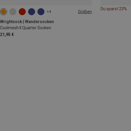
Du sparst 23%
Größen
+4
37.5|38|39|40
41.5|42|43|44
Wrightsock | Wandersocken
Coolmesh II Quarter Socken
21,95 €