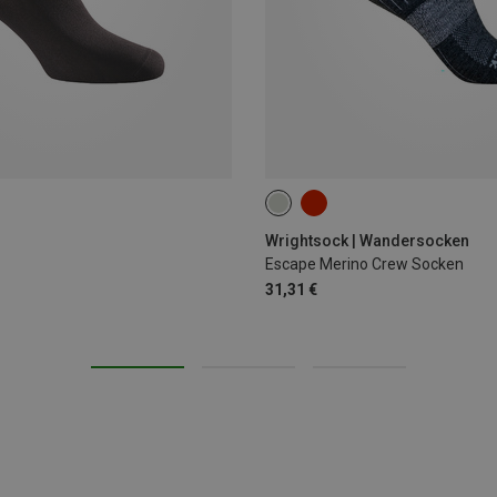
34|35|36|37
37.5|38|39|40|41
45.5|46|47|48|49
Wrightsock | Wandersocken
Escape Merino Crew Socken
31,31 €