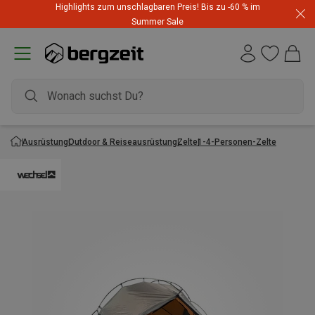
Highlights zum unschlagbaren Preis! Bis zu -60 % im
Summer Sale
Ausrüstung
Outdoor & Reiseausrüstung
Zelte
1-4-Personen-Zelte