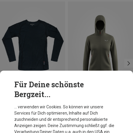
Für Deine schönste
Bergzeit...
Größen
Größen
L
XS
S
M
L
XL
XXL
Devold
Salewa
… verwenden wir Cookies. So können wir unsere
Damen Lauparen Merino 190 Longsleeve
Damen Puez Altavia PL Hoodie Jacke
Services für Dich optimieren, Inhalte auf Dich
69,95 €
109,40 €
zuschneiden und dir entsprechend personalisierte
Anzeigen zeigen. Deine Zustimmung schließt ggf. die
Verarbeitung Deiner Daten u.a. auch in den USA ein.