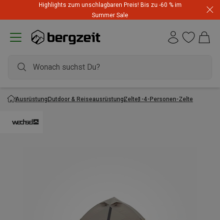
Highlights zum unschlagbaren Preis! Bis zu -60 % im
Summer Sale
Ausrüstung
Outdoor & Reiseausrüstung
Zelte
1-4-Personen-Zelte