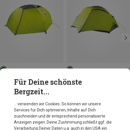
Salewa
Salewa
Für Deine schönste
Latitude II Zelt
Micra II Zelt
Bergzeit...
264,60 €
287,95 €
… verwenden wir Cookies. So können wir unsere
Services für Dich optimieren, Inhalte auf Dich
Andere Kunden kauften auch
zuschneiden und dir entsprechend personalisierte
Anzeigen zeigen. Deine Zustimmung schließt ggf. die
Verarbeitung Deiner Daten u.a. auch in den USA ein.