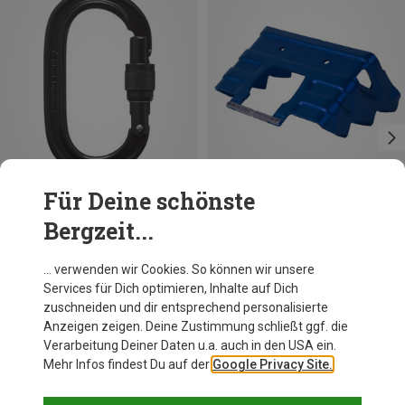
Für Deine schönste
Bergzeit...
Größen
+6
ONE SIZE
Black Diamond
Dynafit
… verwenden wir Cookies. So können wir unsere
Oval Keylock Screwlock Karabiner
TLT Harscheisen
Services für Dich optimieren, Inhalte auf Dich
10,76 €
78,20 €
zuschneiden und dir entsprechend personalisierte
Anzeigen zeigen. Deine Zustimmung schließt ggf. die
Verarbeitung Deiner Daten u.a. auch in den USA ein.
Mehr Infos findest Du auf der
Google Privacy Site.