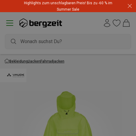
Highlights zum unschlagbaren Preis! Bis zu -60 % im
Summer Sale
Bekleidung
Jacken
Fahrradjacken