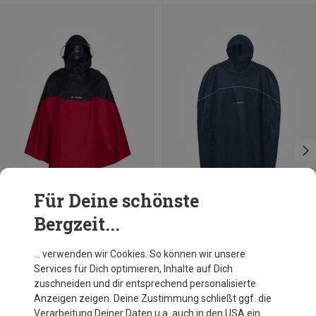
Für Deine schönste
Bergzeit...
Du sparst 33%
Größen
+1
M
L
XXL
Vaude
… verwenden wir Cookies. So können wir unsere
Covero II Poncho
Services für Dich optimieren, Inhalte auf Dich
59,20 €
zuschneiden und dir entsprechend personalisierte
Anzeigen zeigen. Deine Zustimmung schließt ggf. die
Verarbeitung Deiner Daten u.a. auch in den USA ein.