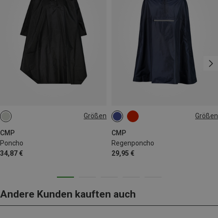
Größen
Größen
L|XL
M|S
XS
M
XL
CMP
CMP
Poncho
Regenponcho
34,87 €
29,95 €
Andere Kunden kauften auch