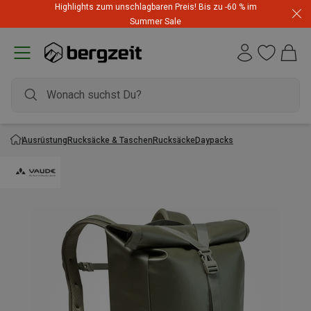
Highlights zum unschlagbaren Preis! Bis zu -60 % im
Summer Sale
Ausrüstung
Rucksäcke & Taschen
Rucksäcke
Daypacks