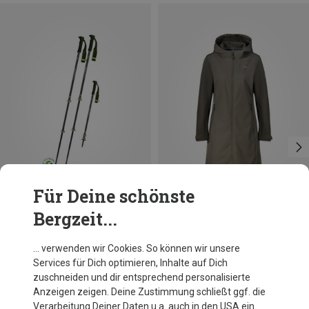
Für Deine schönste
Bergzeit...
Du sparst 46%
Größen
105-140CM
Komperdell
… verwenden wir Cookies. So können wir unsere
Carbon EVO Zero Trekkingstöcke
Services für Dich optimieren, Inhalte auf Dich
129,95 €
zuschneiden und dir entsprechend personalisierte
Anzeigen zeigen. Deine Zustimmung schließt ggf. die
Verarbeitung Deiner Daten u.a. auch in den USA ein.