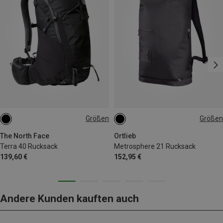
Größen
Größen
40L | L-XL
40L | S-M
21L
The North Face
Ortlieb
Terra 40 Rucksack
Metrosphere 21 Rucksack
139,60 €
152,95 €
Andere Kunden kauften auch