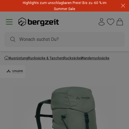
Highlights zum unschlagbaren Preis! Bis zu -60 % im
Summer Sale
Ausrüstung
Rucksäcke & Taschen
Rucksäcke
Wanderrucksäcke