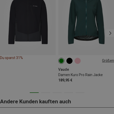
Du sparst 31%
Größen
XS
S
M
L
XL
Vaude
Damen Kuro Pro Rain Jacke
189,95 €
Andere Kunden kauften auch