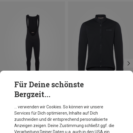
Für Deine schönste
Bergzeit...
Größen
Größen
S
M
XL
XXL
S
Vaude
Vaude
… verwenden wir Cookies. So können wir unsere
Herren Posta Warm II Bib lang
Herren Kuro Softshell II Jacke
Services für Dich optimieren, Inhalte auf Dich
164,95 €
169,95 €
zuschneiden und dir entsprechend personalisierte
Anzeigen zeigen. Deine Zustimmung schließt ggf. die
Verarbeitung Deiner Daten u.a. auch in den USA ein.