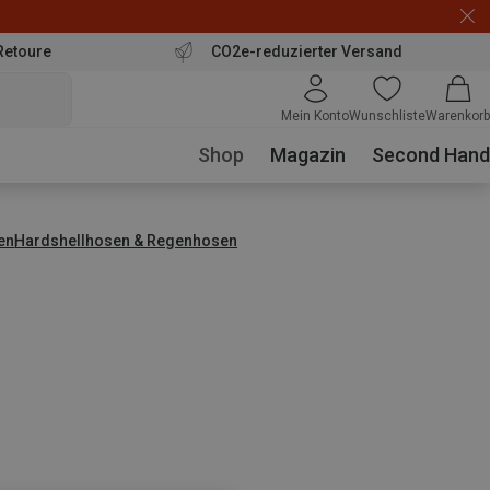
Retoure
CO2e-reduzierter Versand
Mein Konto
Wunschliste
Warenkorb
Shop
Magazin
Second Hand
en
Hardshellhosen & Regenhosen