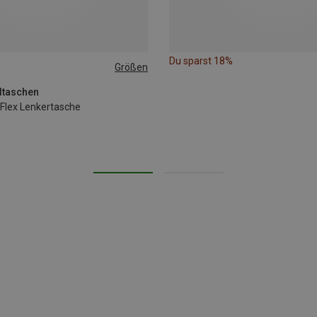
Du sparst 18%
Größen
adtaschen
Flex Lenkertasche