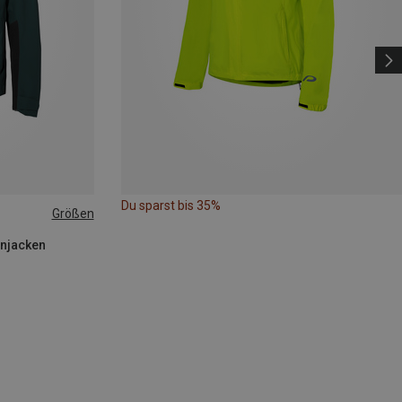
Du sparst bis 35%
Größen
enjacken