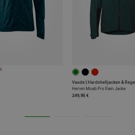
%
S
M
L
XL
XXL
Vaude | Hardshelljacken & Reg
Herren Moab Pro Rain Jacke
249,95 €