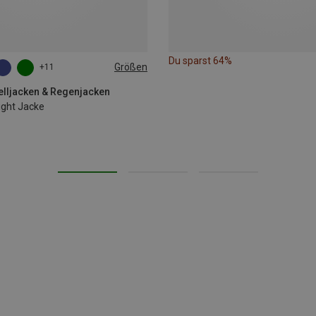
Du sparst 64%
Größen
+11
elljacken & Regenjacken
ight Jacke