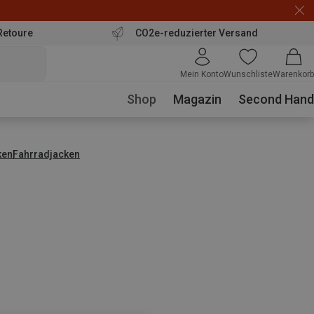
Retoure
CO2e-reduzierter Versand
Mein Konto
Wunschliste
Warenkorb
Shop
Magazin
Second Hand
ken
Fahrradjacken