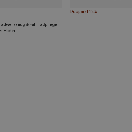
Du sparst 12%
rradwerkzeug & Fahrradpflege
r-Flicken