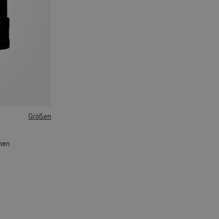
Größen
chen