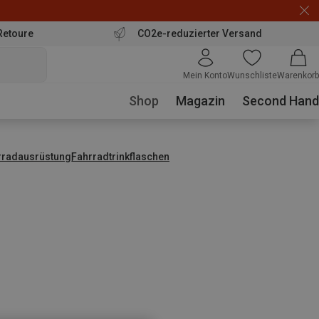
Retoure
CO2e-reduzierter Versand
Mein Konto
Wunschliste
Warenkorb
Shop
Magazin
Second Hand
rradausrüstung
Fahrradtrinkflaschen