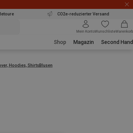
Retoure
CO2e-reduzierter Versand
Mein Konto
Wunschliste
Warenkorb
Shop
Magazin
Second Hand
over, Hoodies, Shirts
Blusen