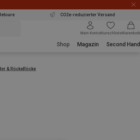
Retoure
CO2e-reduzierter Versand
Mein Konto
Wunschliste
Warenkorb
Shop
Magazin
Second Hand
der & Röcke
Röcke