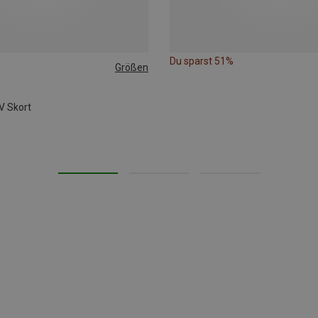
Du sparst 51%
Größen
S
 Skort