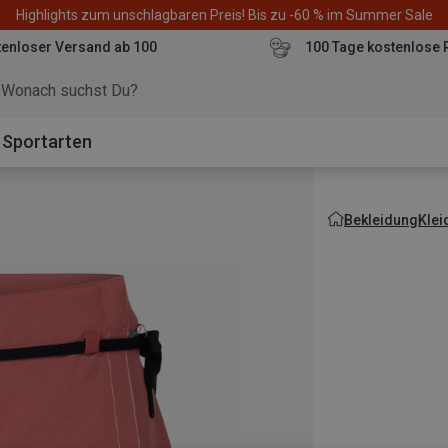
Highlights zum unschlagbaren Preis! Bis zu -60 % im Summer Sale
enloser Versand ab 100
100 Tage kostenlose 
o
Sportarten
Bekleidung
Klei