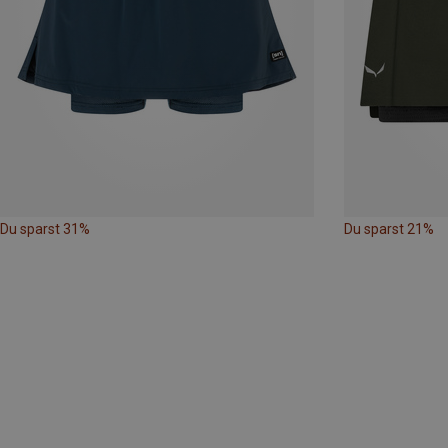
Du sparst 31%
Du sparst 21%