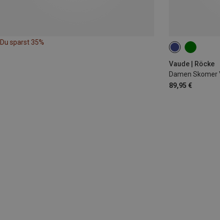
Du sparst 35%
XXS
XS
Vaude | Röcke
Damen Skomer V
89,95 €