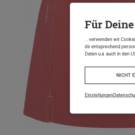
Für Deine 
… verwenden wir Cookies
dir entsprechend person
Daten u.a. auch in den 
NICHT 
Einstellungen
Datenschu