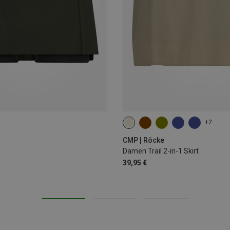
+2
XXS
XS
S
M
L
CMP | Röcke
Damen Trail 2-in-1 Skirt
39,95 €