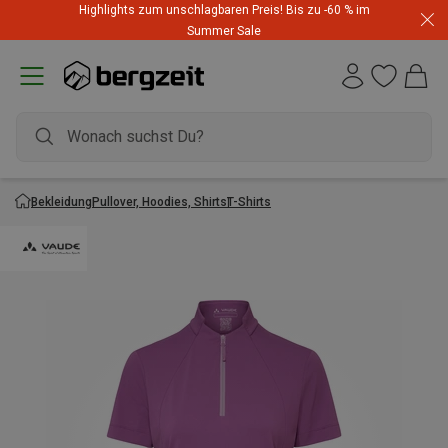
Highlights zum unschlagbaren Preis! Bis zu -60 % im
Summer Sale
Bekleidung
Pullover, Hoodies, Shirts
T-Shirts