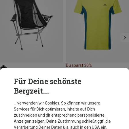
Du sparst 30%
Bergzeit Basics
Für Deine schönste
Kaikkialla Folding Comfort Campingstuhl
Bergzeit...
109,40 €
… verwenden wir Cookies. So können wir unsere
Services für Dich optimieren, Inhalte auf Dich
Andere Kunden kauften auch
zuschneiden und dir entsprechend personalisierte
Anzeigen zeigen. Deine Zustimmung schließt ggf. die
Verarbeitung Deiner Daten u.a. auch in den USA ein.