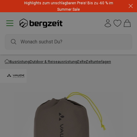
Highlights zum unschlagbaren Preis! Bis zu -60 % im
Summer Sale
Ausrüstung
Outdoor & Reiseausrüstung
Zelte
Zeltunterlagen