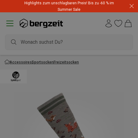
Highlights zum unschlagbaren Preis! Bis zu -60 % im
Summer Sale
Accessoires
Sportsocken
Freizeitsocken