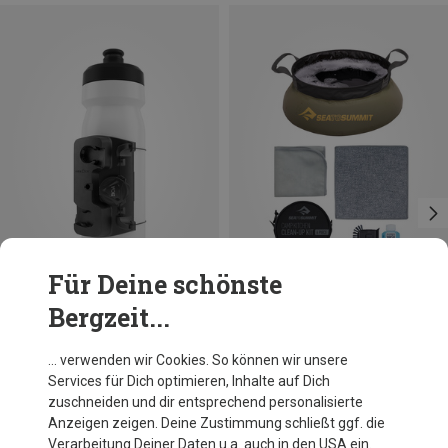
Für Deine schönste
Bergzeit...
Größen
ONE SIZE
Fidlock
Sea to Summit
… verwenden wir Cookies. So können wir unsere
Twist Single Uni Connector
Camp Kitchen Clean Up Kit
Services für Dich optimieren, Inhalte auf Dich
35,96 €
49,95 €
zuschneiden und dir entsprechend personalisierte
Anzeigen zeigen. Deine Zustimmung schließt ggf. die
Verarbeitung Deiner Daten u.a. auch in den USA ein.