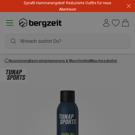
Dynafit Hammerangebot! Reduzierte Outfits für neue
Abenteuer
Ausrüstung
Basics
Imprägnierung & Waschmittel
Wäschezubehör