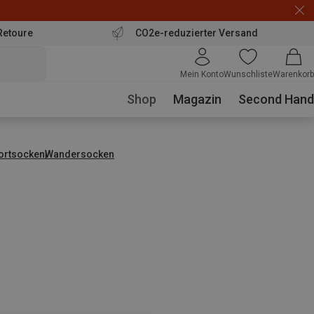
Retoure
CO2e-reduzierter Versand
Mein Konto
Wunschliste
Warenkorb
Shop
Magazin
Second Hand
ortsocken
Wandersocken