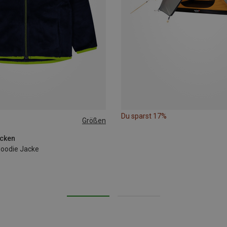
Du sparst 17%
Größen
cken
Hoodie Jacke