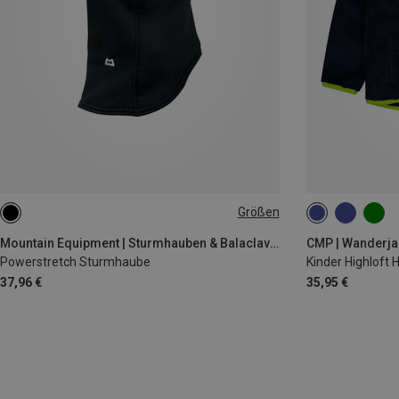
Größen
M|S
98
104
Mountain Equipment | Sturmhauben & Balaclavas
CMP | Wanderja
Powerstretch Sturmhaube
Kinder Highloft 
37,96 €
35,95 €