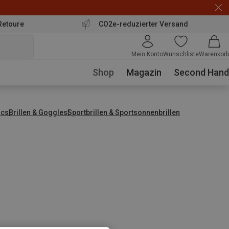
Retoure
CO2e-reduzierter Versand
Mein Konto
Wunschliste
Warenkorb
Shop
Magazin
Second Hand
ics
Brillen & Goggles
Sportbrillen & Sportsonnenbrillen