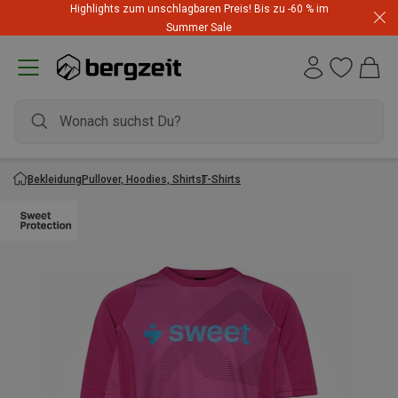
Highlights zum unschlagbaren Preis! Bis zu -60 % im
Summer Sale
Bekleidung
Pullover, Hoodies, Shirts
T-Shirts