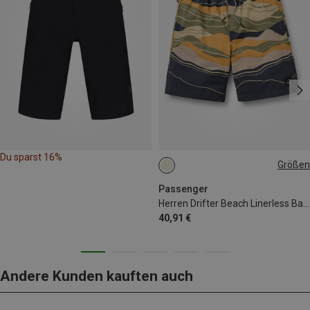
Du sparst 16%
Größen
S
M
L
XL
Passenger
Herren Drifter Beach Linerless Badehose
40,91 €
Andere Kunden kauften auch