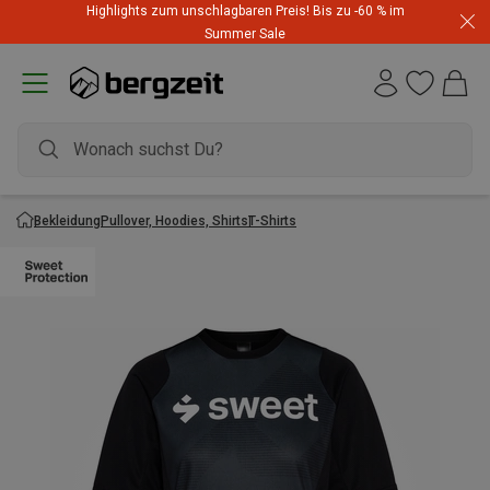
Highlights zum unschlagbaren Preis! Bis zu -60 % im
Summer Sale
Bekleidung
Pullover, Hoodies, Shirts
T-Shirts