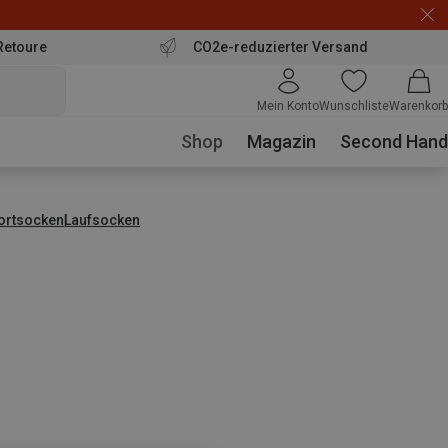
Retoure
CO2e-reduzierter Versand
Mein Konto
Wunschliste
Warenkorb
Shop
Magazin
Second Hand
ortsocken
Laufsocken