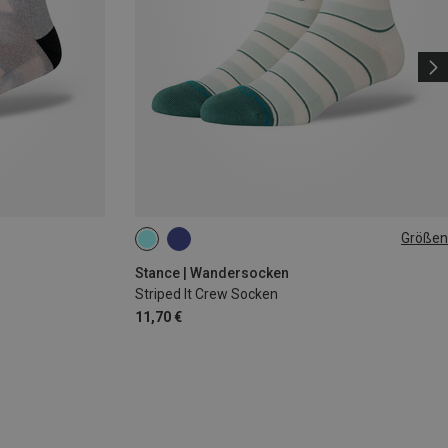
Größen
43|44|45|46|47
Stance | Wandersocken
Striped It Crew Socken
11,70 €