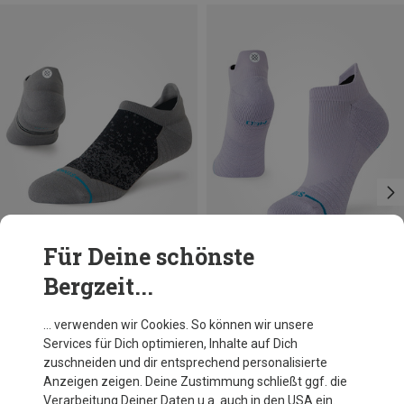
Für Deine schönste
Bergzeit...
Größen
Größen
38|39|40|41|42
35|36|37
43|44|45|46|47
Stance
Stance
… verwenden wir Cookies. So können wir unsere
Powder Split Light Tab Socken
Damen Solid Mid Tab Socken
Services für Dich optimieren, Inhalte auf Dich
14,84 €
15,00 €
zuschneiden und dir entsprechend personalisierte
Anzeigen zeigen. Deine Zustimmung schließt ggf. die
Verarbeitung Deiner Daten u.a. auch in den USA ein.