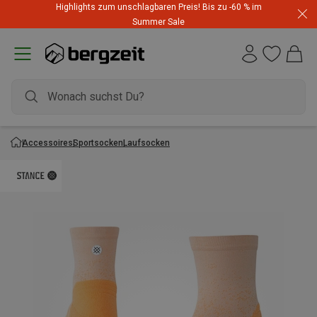
Highlights zum unschlagbaren Preis! Bis zu -60 % im
Summer Sale
Accessoires
Sportsocken
Laufsocken