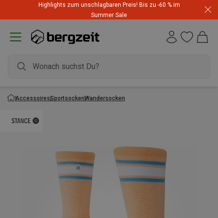
Highlights zum unschlagbaren Preis! Bis zu -60 % im
Summer Sale
Accessoires
Sportsocken
Wandersocken