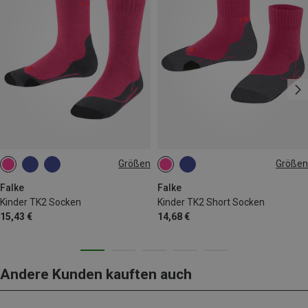
Größen
Größen
23|24|25|26
27|28|29|30
31|32|33|34
35|36|37|38
31|32|33|34
35|36|37|38
Falke
Falke
Kinder TK2 Socken
Kinder TK2 Short Socken
15,43 €
14,68 €
Andere Kunden kauften auch