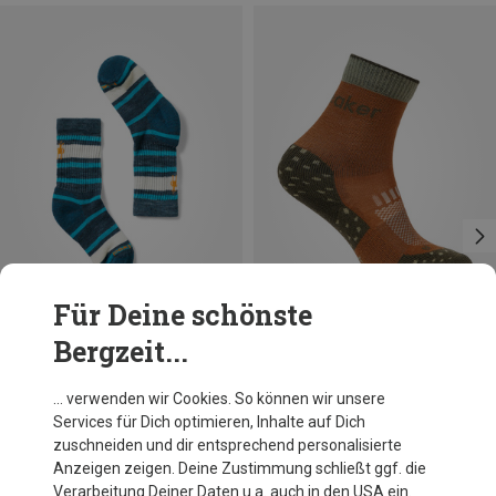
Für Deine schönste
Bergzeit...
Du sparst 48%
Größen
34|35|36|37
Smartwool
… verwenden wir Cookies. So können wir unsere
Kinder Hike Light Striped Crew Socken
Services für Dich optimieren, Inhalte auf Dich
16,95 €
zuschneiden und dir entsprechend personalisierte
Anzeigen zeigen. Deine Zustimmung schließt ggf. die
Verarbeitung Deiner Daten u.a. auch in den USA ein.