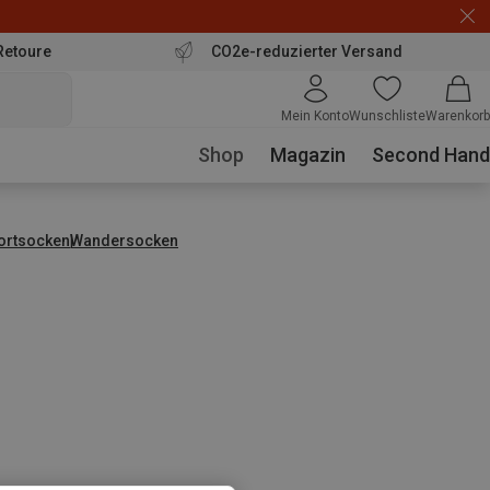
Retoure
CO2e-reduzierter Versand
Mein Konto
Wunschliste
Warenkorb
Shop
Magazin
Second Hand
ortsocken
Wandersocken