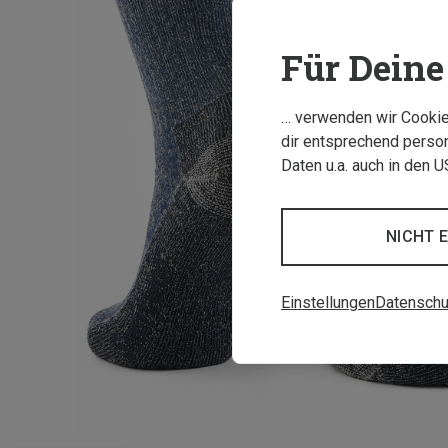
Für Deine 
… verwenden wir Cookies
dir entsprechend person
Daten u.a. auch in den 
NICHT 
Einstellungen
Datenschu