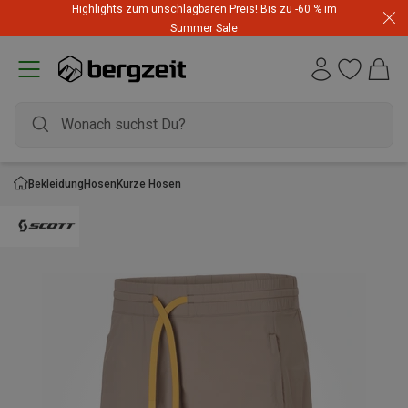
Highlights zum unschlagbaren Preis! Bis zu -60 % im
Summer Sale
Bekleidung
Hosen
Kurze Hosen