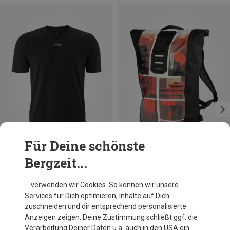
Für Deine schönste
Bergzeit...
Du sparst bis 17%
Größen
23L
Ortlieb
… verwenden wir Cookies. So können wir unsere
Velocity Design Fahrradtasche
Services für Dich optimieren, Inhalte auf Dich
124,95 €
zuschneiden und dir entsprechend personalisierte
Anzeigen zeigen. Deine Zustimmung schließt ggf. die
Verarbeitung Deiner Daten u.a. auch in den USA ein.