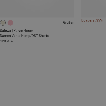
Du sparst 35%
Größen
XS
S
M
L
XL
Salewa | Kurze Hosen
Damen Vento Hemp/DST Shorts
129,95 €