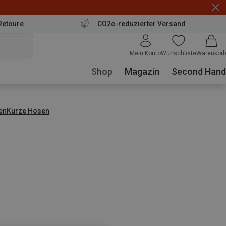
Retoure
CO2e-reduzierter Versand
Mein Konto
Wunschliste
Warenkorb
Shop
Magazin
Second Hand
en
Kurze Hosen