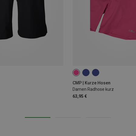
XS
S
M
L
XXL
CMP | Kurze Hosen
Damen Radhose kurz
63,95 €