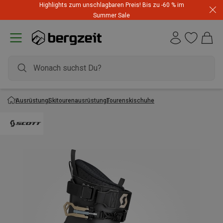
Highlights zum unschlagbaren Preis! Bis zu -60 % im
Summer Sale
Ausrüstung
Skitourenausrüstung
Tourenskischuhe