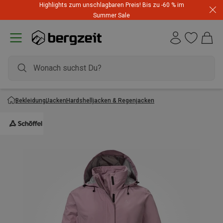
Highlights zum unschlagbaren Preis! Bis zu -60 % im
Summer Sale
Bekleidung
Jacken
Hardshelljacken & Regenjacken